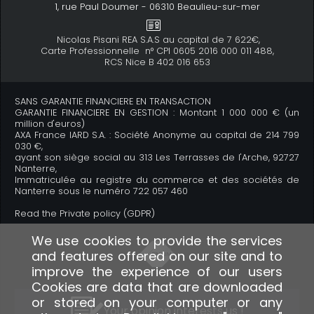
1, rue Paul Doumer - 06310 Beaulieu-sur-mer
Nicolas Pisani REA S.A.S au capital de 7 622€,
Carte Professionnelle n° CPI 0605 2016 000 011 488,
RCS Nice B 402 016 653
SANS GARANTIE FINANCIERE EN TRANSACTION
GARANTIE FINANCIERE EN GESTION : Montant 1 000 000 € (un
million d'euros)
AXA France IARD S.A. : Société Anonyme au capital de 214 799
030 €,
ayant son siège social au 313 Les Terrasses de l'Arche, 92727
Nanterre,
Immatriculée au registre du commerce et des sociétés de
Nanterre sous le numéro 722 057 460
Read the Private policy (GDPR)
We use cookies to provide the services
and features offered on our site and to
improve the experience of our users
Cookies are data that are downloaded
or stored on your computer or any
Your opinion interests us !