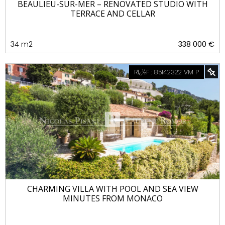
BEAULIEU-SUR-MER – RENOVATED STUDIO WITH
TERRACE AND CELLAR
34 m2
338 000 €
RÏ¿½F : 85142322 VM P
CHARMING VILLA WITH POOL AND SEA VIEW
MINUTES FROM MONACO