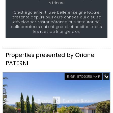
vitrines.
C’est également, une belle enseigne locale
présente depuis plusieurs années qui a su se
développer, rester pérenne et s’entourer de
collaborateurs qui ont grandi et habitent dans
les rues du triangle d’or.
Properties presented by
Oriane
PATERNI
RÏ¿½F : 87109356 VA P