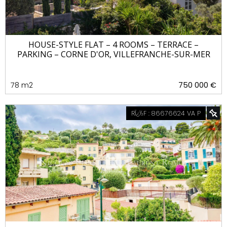
HOUSE-STYLE FLAT – 4 ROOMS – TERRACE –
PARKING – CORNE D'OR, VILLEFRANCHE-SUR-MER
78 m2
750 000 €
RÏ¿½F : 86676624 VA P