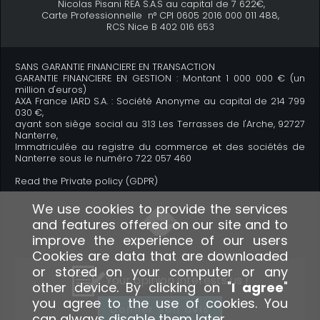
Nicolas Pisani REA S.A.S au capital de 7 622€,
Carte Professionnelle n° CPI 0605 2016 000 011 488,
RCS Nice B 402 016 653
SANS GARANTIE FINANCIERE EN TRANSACTION
GARANTIE FINANCIERE EN GESTION : Montant 1 000 000 € (un
million d'euros)
AXA France IARD S.A. : Société Anonyme au capital de 214 799
030 €,
ayant son siège social au 313 Les Terrasses de l'Arche, 92727
Nanterre,
Immatriculée au registre du commerce et des sociétés de
Nanterre sous le numéro 722 057 460
Read the Private policy (GDPR)
We use cookies to provide the services
and features offered on our site and to
improve the experience of our users
Cookies are data that are downloaded
or stored on your computer or any
Your opinion interests us !
other device. By clicking on "
I agree
"
you agree to the use of cookies. You
Donner son avis
can always disable them later.