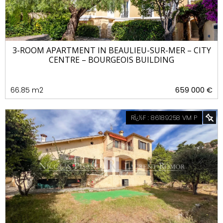
3-ROOM APARTMENT IN BEAULIEU-SUR-MER – CITY
CENTRE – BOURGEOIS BUILDING
66.85 m2
659 000 €
RÏ¿½F : 86189258 VM P