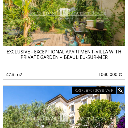
EXCLUSIVE - EXCEPTIONAL APARTMENT-VILLA WITH
PRIVATE GARDEN – BEAULIEU-SUR-MER
47.5 m2
1 060 000 €
RÏ¿½F : 87076089 VA P