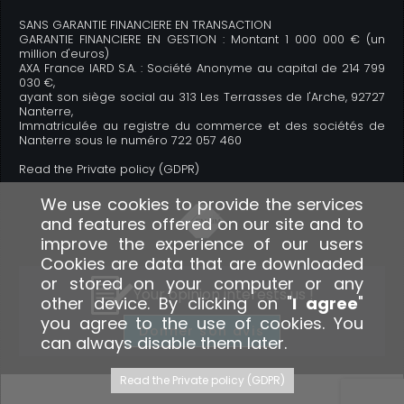
SANS GARANTIE FINANCIERE EN TRANSACTION
GARANTIE FINANCIERE EN GESTION : Montant 1 000 000 € (un
million d'euros)
AXA France IARD S.A. : Société Anonyme au capital de 214 799
030 €,
ayant son siège social au 313 Les Terrasses de l'Arche, 92727
Nanterre,
Immatriculée au registre du commerce et des sociétés de
Nanterre sous le numéro 722 057 460
Read the Private policy (GDPR)
We use cookies to provide the services
and features offered on our site and to
improve the experience of our users
Cookies are data that are downloaded
or stored on your computer or any
Your opinion interests us !
other device. By clicking on "
I agree
"
you agree to the use of cookies. You
Donner son avis
can always disable them later.
Read the Private policy (GDPR)