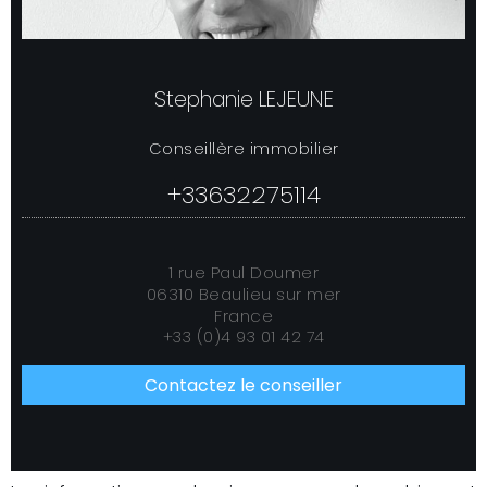
Stephanie LEJEUNE
Conseillère immobilier
+33632275114
1 rue Paul Doumer
06310 Beaulieu sur mer
France
+33 (0)4 93 01 42 74
Contactez le conseiller