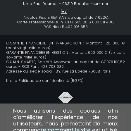
1, rue Paul Doumer - 06310 Beaulieu-sur-mer
Nicolas Pisani REA S.A.S au capital de 7 622€,
Carte Professionnelle n° CPI 0605 2016 000 011 488,
RCS Nice B 402 016 653
GARANTIE FINANCIERE EN TRANSACTION : Montant 120 000 €
(cent vingt mille euros)
GARANTIE FINANCIERE EN GESTION : Montant 660 000 € (six cent
soixante mille euros)
GALIAN-SMABTP, Société Anonyme au capital de 87.976.100,52
euros - RCS Paris 423 703 032
Adresse du siège social : 89, rue La Boétie 75008 Paris.
Lire la Politique de confidentialité (RGPD)
Nous utilisons des cookies afin
d’améliorer l’expérience de nos
Votre avis nous intéresse !
utilisateurs, nous permettant
de mieux
comprendre comment le site est utilisé
.