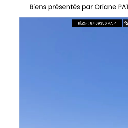
Biens présentés par
Oriane PA
RÏ¿½F : 87109356 VA P