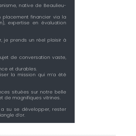
banisme, native de Beaulieu-
n placement financier via la
n), expertise en évaluation
 je prends un réel plaisir à
!
ujet de conversation vaste,
nce et durables.
liser la mission qui m’a été
nces situées sur notre belle
t de magnifiques vitrines.
 a su se développer, rester
angle d’or.