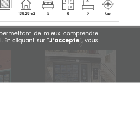
138.28m2
6
3
2
Sud
s permettant
de mieux comprendre
 En cliquant sur ”
J’accepte
”, vous
AGENCE
R
PORT DE VILLEFRANCHE
QUAI AMIRAL COURBET
FRANCE
06230 VILLEFRANCHE SUR MER FRANCE
6
TÉL.: +33 (0)9 54 84 07 49