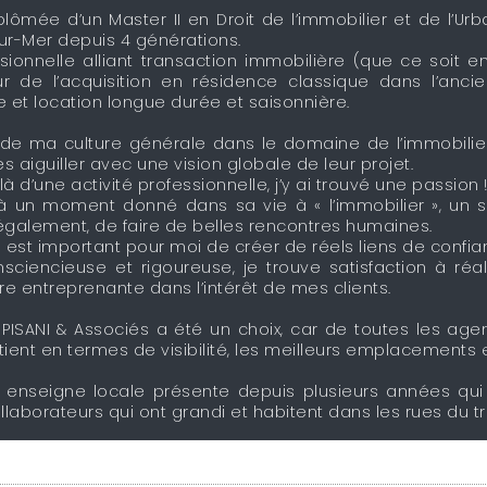
lômée d’un Master II en Droit de l’immobilier et de l’Ur
sur-Mer depuis 4 générations.
ionnelle alliant transaction immobilière (que ce soit e
ur de l’acquisition en résidence classique dans l’ancie
e et location longue durée et saisonnière.
de ma culture générale dans le domaine de l’immobilier,
es aiguiller avec une vision globale de leur projet.
 d’une activité professionnelle, j’y ai trouvé une passion 
à un moment donné dans sa vie à « l’immobilier », un s
 également, de faire de belles rencontres humaines.
 est important pour moi de créer de réels liens de confia
nsciencieuse et rigoureuse, je trouve satisfaction à réa
tre entreprenante dans l’intérêt de mes clients.
 PISANI & Associés a été un choix, car de toutes les age
ient en termes de visibilité, les meilleurs emplacements e
 enseigne locale présente depuis plusieurs années qui
laborateurs qui ont grandi et habitent dans les rues du tri