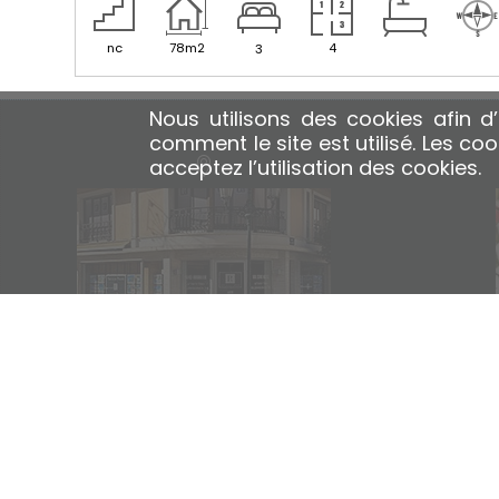
nc
78m2
4
3
Nous utilisons des cookies afin d
comment le site est utilisé
. Les co
acceptez l’utilisation des cookies.
BEAULIEU SUR MER
B
1 RUE PAUL DOUMER
41 
06310 BEAULIEU SUR MER FRANCE
06310 B
TÉL.: +33 (0)4 93 01 42 74
TÉL.