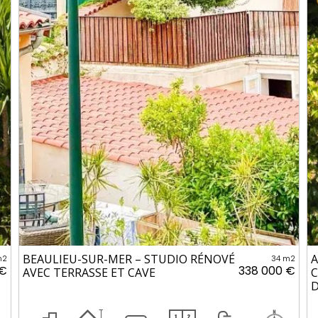
BEAULIEU-SUR-MER – STUDIO RÉNOVÉ
A
m2
34 m2
 €
338 000 €
AVEC TERRASSE ET CAVE
C
D