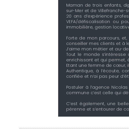
Maman de trois enfants, dip
sur-Mer et de Villefranche-
20 ans d’expérience profess
VEFA/défiscalisation ou po
immobilière, gestion locativ
Forte de mon parcours, et, 
conseiller mes clients et à l
J’aime mon métier et au-delà
Tout le monde s’intéresse 
enrichissant et qui permet,
Etant une femme de cœur, il
Authentique, à l’écoute, co
confiée et n’ai pas peur d’ê
Postuler à l’agence Nicolas
commune c’est celle qui dét
C’est également, une belle
pérenne et s’entourer de col