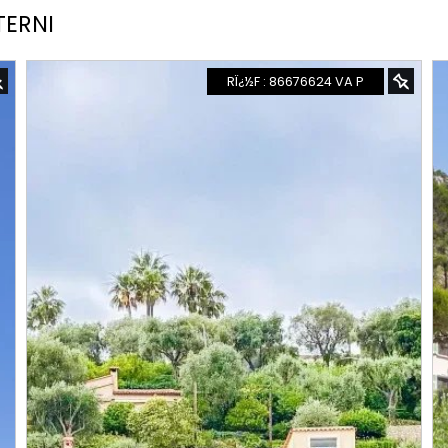
TERNI
RÏ¿½F : 86676624 VA P