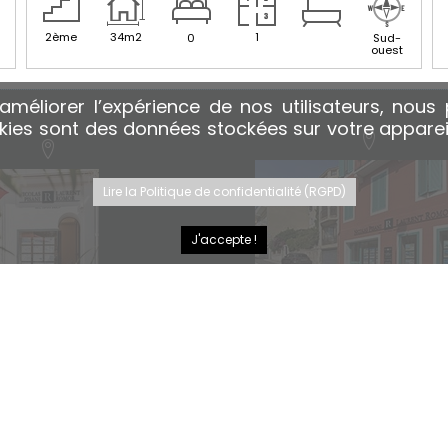
2ème
34m2
1
0
Sud-
ouest
’améliorer l’expérience de nos utilisateurs, nou
okies sont des données stockées sur votre appareil.
Lire la Politique de confidentialité (RGPD)
J'accepte !
AGENCE
EAULIEU SUR MER
VILLEFRANCHE SUR ME
boulevard MARINONI
9 AV. SADI CARNOT
EAULIEU SUR MER FRANCE
06230 VILLEFRANCHE SUR MER 
: +33 (0)4 22 45 15 20
TÉL.: +33 (0)4 93 76 76 7