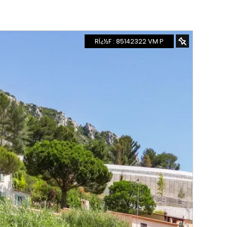
RÏ¿½F : 85142322 VM P