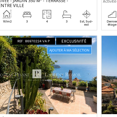
IVEE - JARDIN 350 M² - TERRASSE -
Activit
ENTRE VILLE
Dernie
161m2
3
4
3
Est, Sud-
étage
est
EXCLUSIVITÉ
REF : 86970224 VA P