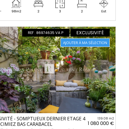
-
98m2
2
3
2
Est
EXCLUSIVITÉ
REF : 86974635 VA P
SIVITÉ - SOMPTUEUX DERNIER ETAGE 4
139.08 m2
1 080 000 €
 CIMIEZ BAS CARABACEL