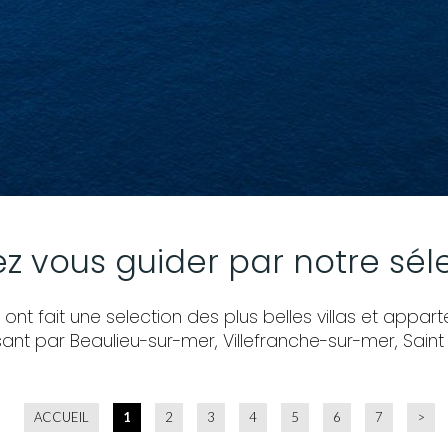
ez vous guider par notre sél
nt fait une selection des plus belles villas et appa
nt par Beaulieu-sur-mer, Villefranche-sur-mer, Saint
ACCUEIL
1
2
3
4
5
6
7
>