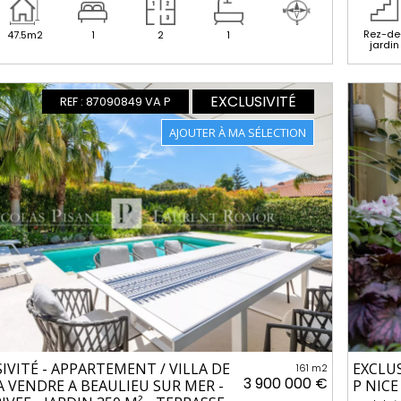
Rez-de
47.5m2
1
2
1
jardin
EXCLUSIVITÉ
REF : 87090849 VA P
IVITÉ - APPARTEMENT / VILLA DE
EXCLU
161 m2
3 900 000 €
A VENDRE A BEAULIEU SUR MER -
P NICE