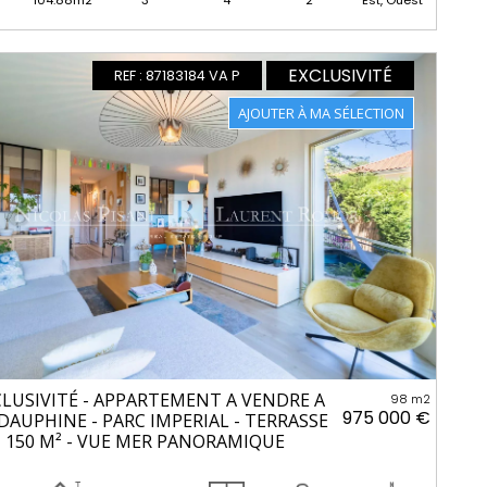
104.88m2
3
4
2
Est, Ouest
EXCLUSIVITÉ
REF : 87183184 VA P
CLUSIVITÉ - APPARTEMENT A VENDRE A
98 m2
975 000 €
 DAUPHINE - PARC IMPERIAL - TERRASSE
N 150 M² - VUE MER PANORAMIQUE