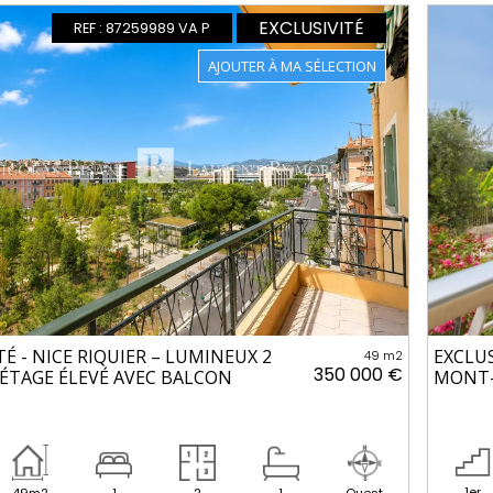
EXCLUSIVITÉ
REF : 87259989 VA P
TÉ - NICE RIQUIER – LUMINEUX 2
EXCLUS
49 m2
350 000 €
 ÉTAGE ÉLEVÉ AVEC BALCON
MONT-
1er