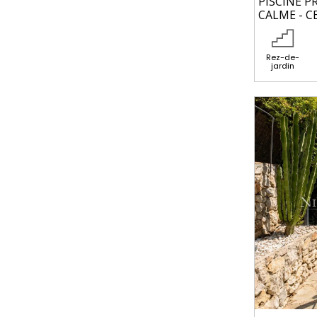
PISCINE PR
CALME - C
Rez-de-
jardin