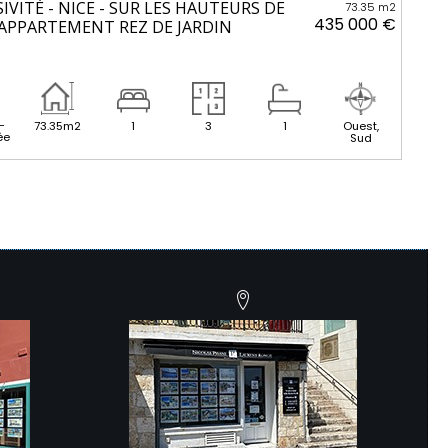
IVITÉ - NICE - SUR LES HAUTEURS DE
73.35 m2
435 000 €
 APPARTEMENT REZ DE JARDIN
-
73.35m2
1
3
1
Ouest,
ée
Sud