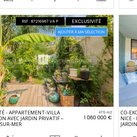
49m2
1
2
1
Ouest
EXCLUSIVITÉ
REF : 87216967 VA P
TÉ - APPARTEMENT-VILLA
CO-EX
47.5 m2
1 060 000 €
ON AVEC JARDIN PRIVATIF –
NICE -
-SUR-MER
JARDI