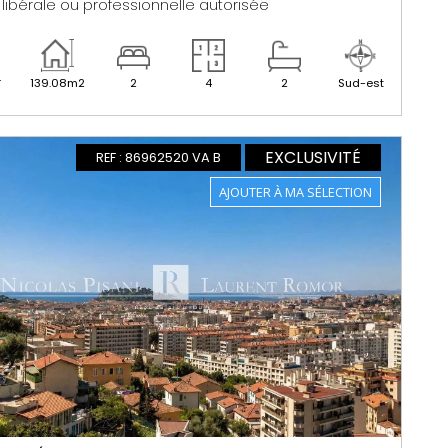
é libérale ou professionnelle autorisée
r
139.08m2
2
4
2
Sud-est
EXCLUSIVITÉ
REF : 86962520 VA B