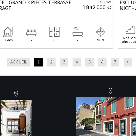
TÉ - GRAND 3 PIECES TERRASSE
EXCLUS
95 m2
1 842 000 €
RAGE
NICE -
Rez-de
95m2
2
3
2
Sud
chauss
ACCUEIL
1
2
3
4
5
6
7
>