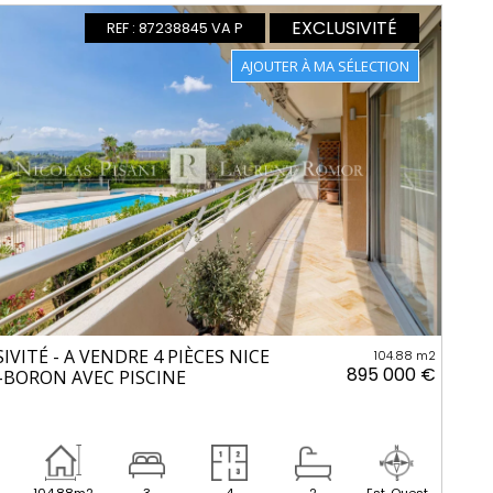
EXCLUSIVITÉ
REF : 87238845 VA P
IVITÉ - A VENDRE 4 PIÈCES NICE
104.88 m2
895 000 €
BORON AVEC PISCINE