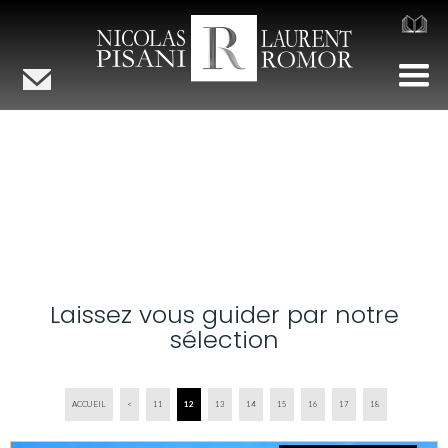
Laissez vous guider par notre
sélection
ACCUEIL
<
11
12
13
14
15
16
17
18