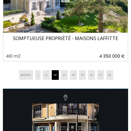
SOMPTUEUSE PROPRIÉTÉ - MAISONS LAFFITTE
410 m2
4 350 000 €
ACCUEIL
<
11
12
13
14
15
16
17
18