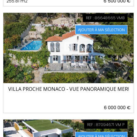
255.81 m2
6 500 000 €
REF : 86648665 VMB
VILLA PROCHE MONACO - VUE PANORAMIQUE MER!
6 000 000 €
REF : 87094671 VM P