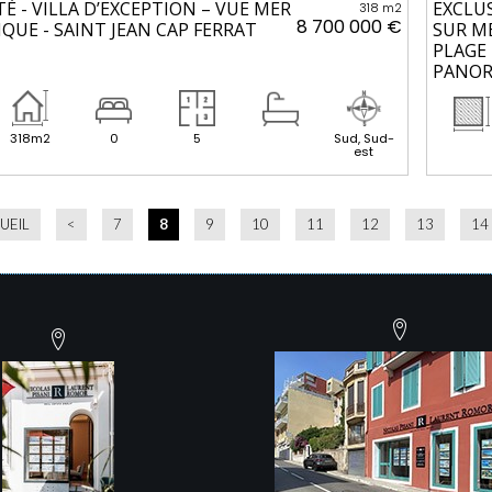
TÉ - VILLA D’EXCEPTION – VUE MER
EXCLUS
318 m2
8 700 000 €
UE - SAINT JEAN CAP FERRAT
SUR ME
PLAGE 
PANOR
318m2
0
5
Sud, Sud-
est
UEIL
<
7
8
9
10
11
12
13
14