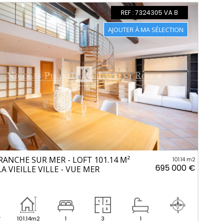
REF : 7324305 VA B
RANCHE SUR MER - LOFT 101.14 M²
101.14 m2
695 000 €
A VIEILLE VILLE - VUE MER
r
101.14m2
1
3
1