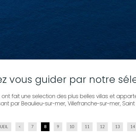
ez vous guider par notre sél
nt fait une selection des plus belles villas et appa
nt par Beaulieu-sur-mer, Villefranche-sur-mer, Saint
UEIL
<
7
8
9
10
11
12
13
14