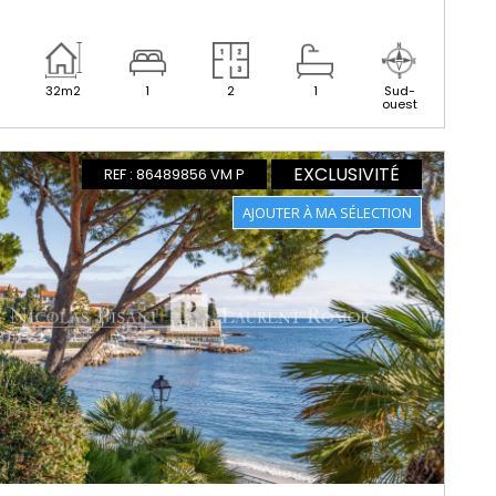
32m2
1
2
1
Sud-
ouest
EXCLUSIVITÉ
REF : 86489856 VM P