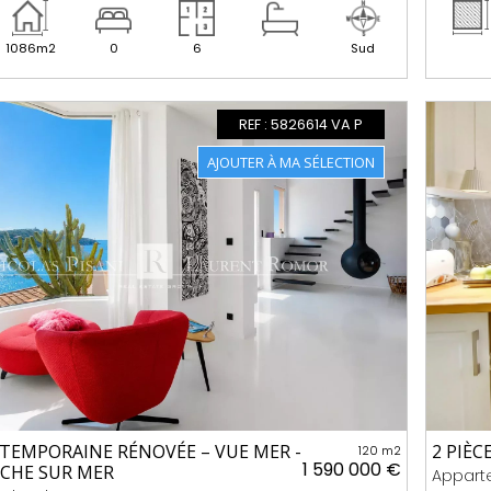
1086m2
0
6
Sud
REF : 5826614 VA P
TEMPORAINE RÉNOVÉE – VUE MER -
2 PIÈC
120 m2
1 590 000 €
NCHE SUR MER
Appart