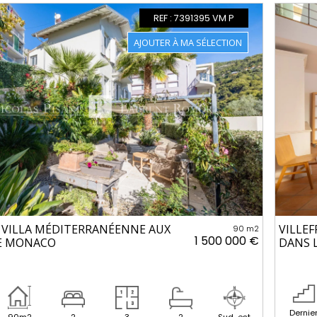
REF : 7391395 VM P
 VILLA MÉDITERRANÉENNE AUX
VILLEF
90 m2
1 500 000 €
E MONACO
DANS L
Dernie