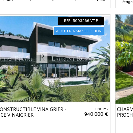
90m2
2
3
2
Sud-est
étage
REF : 5993266 VT P
ONSTRUCTIBLE VINAIGRIER -
CHARM
1086 m2
940 000 €
ICE VINAIGRIER
PROCH