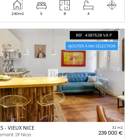
240m2
5
8
4
REF : 4387528 VA P
ES - VIEUX NICE
32 m2
239 000 €
ement 2P Nice