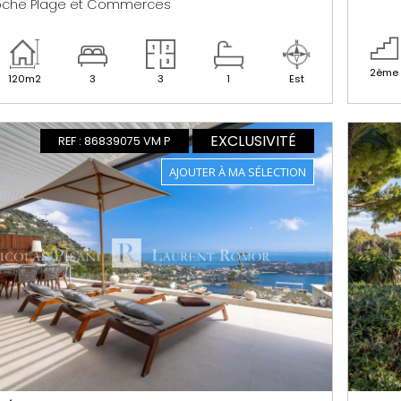
oche Plage et Commerces
2ème
120m2
3
3
1
Est
EXCLUSIVITÉ
REF : 86839075 VM P