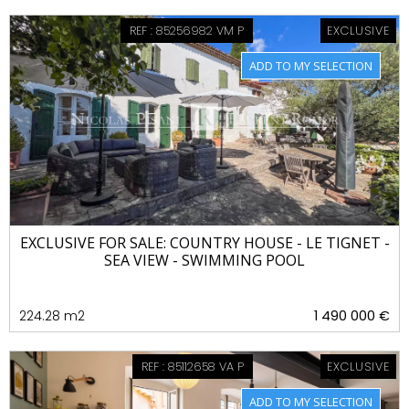
REF : 85256982 VM P
EXCLUSIVE
EXCLUSIVE FOR SALE: COUNTRY HOUSE - LE TIGNET -
SEA VIEW - SWIMMING POOL
224.28 m2
1 490 000 €
REF : 85112658 VA P
EXCLUSIVE