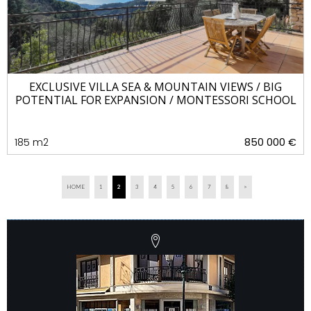
EXCLUSIVE VILLA SEA & MOUNTAIN VIEWS / BIG
POTENTIAL FOR EXPANSION / MONTESSORI SCHOOL
185 m2
850 000 €
HOME
1
2
3
4
5
6
7
8
>